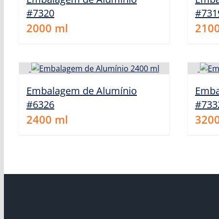
#7320
#731
2000
ml
210
Embalagem de Alumínio
Emba
#6326
#733
2400
ml
320