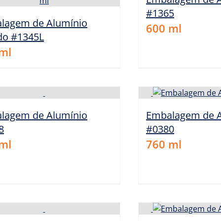
#1365
lagem de Alumínio
600
ml
do #1345L
ml
lagem de Alumínio
Embalagem de A
8
#0380
ml
760
ml