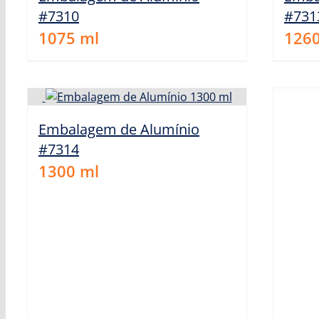
#7310
#731
1075
ml
126
Embalagem de Alumínio
#7314
1300
ml