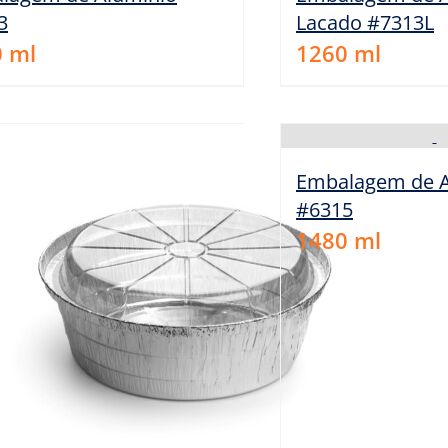
3
Lacado #7313L
0
ml
1260
ml
Embalagem de A
#6315
1480
ml