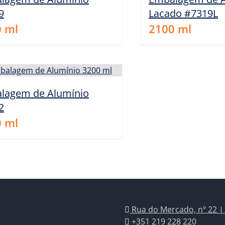
9
Lacado #7319L
0
ml
2100
ml
lagem de Alumínio
2
0
ml
Rua do Mercado, nº 22 |
+351 219 228 220