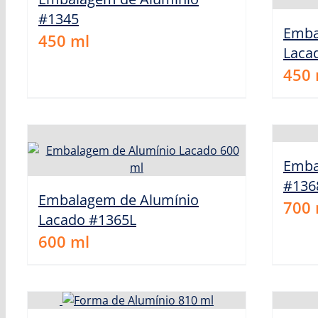
#1345
Emba
450
ml
Laca
450
Emba
#136
Embalagem de Alumínio
700
Lacado #1365L
600
ml