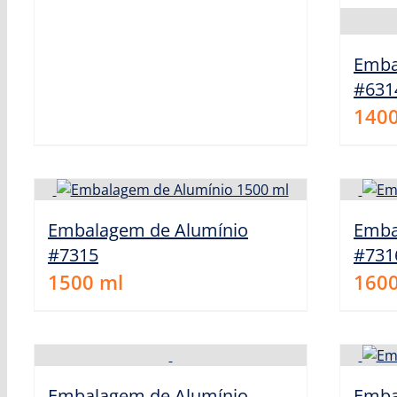
Emba
#631
140
Embalagem de Alumínio
Emba
#7315
#731
1500
ml
160
Embalagem de Alumínio
Emba