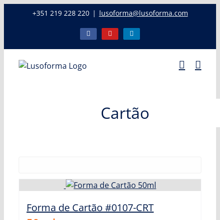
Skip
+351 219 228 220
|
lusoforma@lusoforma.com
to
content
Facebook
YouTube
LinkedIn
Cartão
Forma de Cartão #0107-CRT