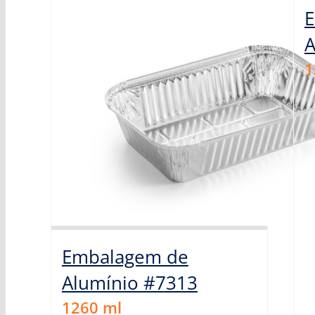
E
A
1
Embalagem de
Alumínio #7313
1260
ml