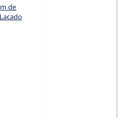
em de
 Lacado