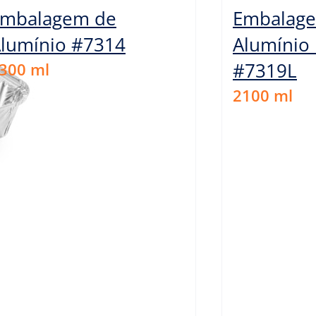
mbalagem de
Embalag
lumínio #7314
Alumínio
#7319L
300
ml
2100
ml