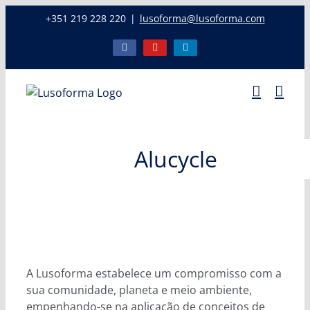
Skip
+351 219 228 220
|
lusoforma@lusoforma.com
to
content
Facebook
YouTube
LinkedIn
Alucycle
A Lusoforma estabelece um compromisso com a
sua comunidade, planeta e meio ambiente,
empenhando-se na aplicação de conceitos de