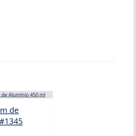
em de
 #1345