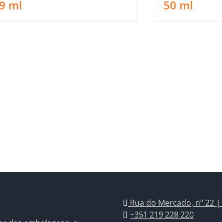
9
ml
50
ml
Rua do Mercado, nº 22 |
+351 219 228 220